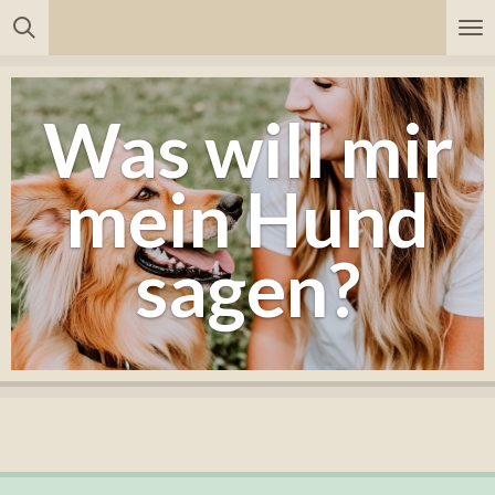
Zum
Hauptinhalt
springen
Was will mir
mein Hund
sagen?