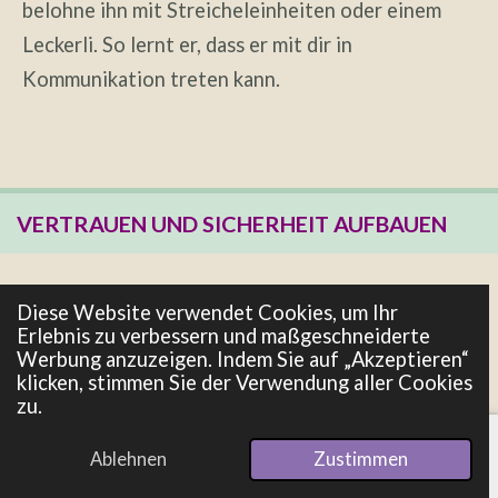
belohne ihn mit Streicheleinheiten oder einem
Leckerli. So lernt er, dass er mit dir in
Kommunikation treten kann.
VERTRAUEN UND SICHERHEIT AUFBAUEN
Wenn du ruhig und gelassen auf die Signale deines
Diese Website verwendet Cookies, um Ihr
Hundes reagierst, stärkst du sein Vertrauen in
Erlebnis zu verbessern und maßgeschneiderte
Werbung anzuzeigen. Indem Sie auf „Akzeptieren“
dich. Ein Hund, der weiß, dass er sich auf seinen
klicken, stimmen Sie der Verwendung aller Cookies
Menschen verlassen kann, wird sich sicherer
zu.
fühlen und sich mehr öffnen.
Ablehnen
Zustimmen
E-Mail
Telefon
Pinterest