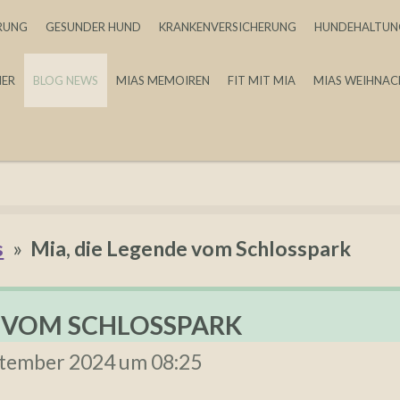
RUNG
GESUNDER HUND
KRANKENVERSICHERUNG
HUNDEHALTUN
MER
BLOG NEWS
MIAS MEMOIREN
FIT MIT MIA
MIAS WEIHNA
s
»
Mia, die Legende vom Schlosspark
E VOM SCHLOSSPARK
eptember 2024 um 08:25