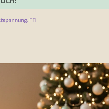
LICH:
tspannung. 😵‍💫