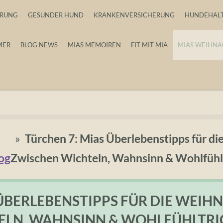
HRUNG
GESUNDER HUND
KRANKENVERSICHERUNG
HUNDEHAL
MER
BLOG NEWS
MIAS MEMOIREN
FIT MIT MIA
MIAS WEIHNA
»
Türchen 7: Mias Überlebenstipps für di
og
Zwischen Wichteln, Wahnsinn & Wohlfühl
ÜBERLEBENSTIPPS FÜR DIE WEIHN
ELN, WAHNSINN & WOHLFÜHLTRI