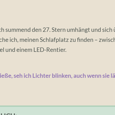
ch summend den 27. Stern umhängt und sich 
uche ich, meinen Schlafplatz zu finden – zwisc
l und einem LED-Rentier.
eße, seh ich Lichter blinken, auch wenn sie lä