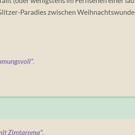
fällt (oder wenigstens im Fernsehen einer läu
Glitzer-Paradies zwischen Weihnachtswunde
mmungsvoll“.
mit Zimtaroma“.