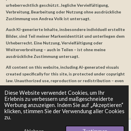
urheberrechtlich geschützt. Jegliche Vervielfältigung,
Verbreitung, Bearbeitung oder Nutzung ohne ausdrückliche
Zustimmung von Andrea Volk ist untersagt.
Auch KI-generierte Inhalte, insbesondere individuell erstellte
Bilder, sind Teil meiner Markenidentität und unterliegen dem
Urheberrecht. Eine Nutzung, Vervielfältigung oder
Weiterverbreitung – auch in Teilen – ist ohne meine
ausdrückliche Zustimmung untersagt.
All content on this website, including AI-generated visuals
created specifically for this site, is protected under copyright
law. Unauthorized use, reproduction or redistribution – even
partially – is strictly prohibited without prior written
Diese Website verwendet Cookies, um Ihr
permission.
Erlebnis zu verbessern und maßgeschneiderte
© 2024 - 2026 Welt-auf-vier-Pfoten
Werbung anzuzeigen. Indem Sie auf „Akzeptieren“
Mit Unterstützung von
Webador
klicken, stimmen Sie der Verwendung aller Cookies
zu.