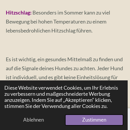
Hitzschlag:
Besonders im Sommer kann zu viel
Bewegung bei hohen Temperaturen zu einem
lebensbedrohlichen Hitzschlag führen.
Es ist wichtig, ein gesundes Mittelmaß zu finden und
auf die Signale deines Hundes zu achten.
Jeder Hund
ist individuell, und es gibt keine Einheitslösung für
den Bewegungsbedarf. Beobachte deinen Vierbeiner,
Diese Website verwendet Cookies, um Ihr Erlebnis
zu verbessern und maßgeschneiderte Werbung
achte auf seine Bedürfnisse und finde gemeinsam
anzuzeigen. Indem Sie auf „Akzeptieren“ klicken,
mit ihm die perfekte Balance.
stimmen Sie der Verwendung aller Cookies zu.
Und denk daran: Egal ob Regen oder Sonnenschein,
Ablehnen
Zustimmen
E-Mail
Telefon
Pinterest
das Abenteuer Gassi-Gehen wartet – auch wenn Mia