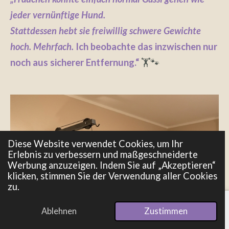
jeder vernünftige Hund.
Stattdessen hebt sie freiwillig schwere Gewichte
hoch. Mehrfach.
Ich beobachte das inzwischen nur
noch aus sicherer Entfernung.“
🏋️🐾
Diese Website verwendet Cookies, um Ihr
Erlebnis zu verbessern und maßgeschneiderte
Werbung anzuzeigen. Indem Sie auf „Akzeptieren“
klicken, stimmen Sie der Verwendung aller Cookies
zu.
Ablehnen
Zustimmen
E-Mail
Telefon
Pinterest