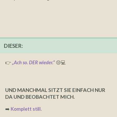
DIESER:
👉
„Ach so. DER wieder.“
😒💻
UND MANCHMAL SITZT SIE EINFACH NUR
DA UND BEOBACHTET MICH.
➡️
Komplett still.