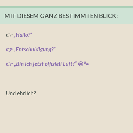
MIT DIESEM GANZ BESTIMMTEN BLICK:
👉
„Hallo?“
👉
„Entschuldigung?“
👉 „
Bin ich jetzt offiziell Luft?“
😒🐾
Und ehrlich?