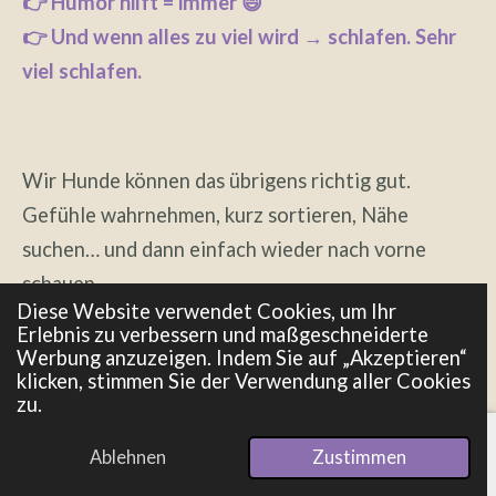
👉 Humor hilft = immer 😄
👉 Und wenn alles zu viel wird → schlafen. Sehr
viel schlafen.
Wir Hunde können das übrigens richtig gut.
Gefühle wahrnehmen, kurz sortieren, Nähe
suchen… und dann einfach wieder nach vorne
schauen.
Diese Website verwendet Cookies, um Ihr
Erlebnis zu verbessern und maßgeschneiderte
Werbung anzuzeigen. Indem Sie auf „Akzeptieren“
klicken, stimmen Sie der Verwendung aller Cookies
Menschen dagegen schreiben Blogartikel
zu.
darüber. 😉
Ablehnen
Zustimmen
E-Mail
Telefon
Pinterest