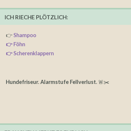
ICH RIECHE PLÖTZLICH:
👉
Shampoo
👉 Föhn
👉 Scherenklappern
Hundefriseur. Alarmstufe Fellverlust.
🚨✂️