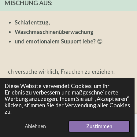
MISCHUNG AUS:
Schlafentzug,
Waschmaschinenüberwachung
und emotionalem Support lebe?
😌
Ich versuche wirklich, Frauchen zu erziehen.
Diese Website verwendet Cookies, um Ihr
Erlebnis zu verbessern und maßgeschneiderte
Werbung anzuzeigen. Indem Sie auf „Akzeptieren“
ABENDS STARRE ICH SIE AN.
klicken, stimmen Sie der Verwendung aller Cookies
zu.
➡️
Ich schleiche Richtung Schlafzimmer.
Ablehnen
Zustimmen
E-Mail
Telefon
Pinterest
➡️ Ich lege mich demonstrativ hin.