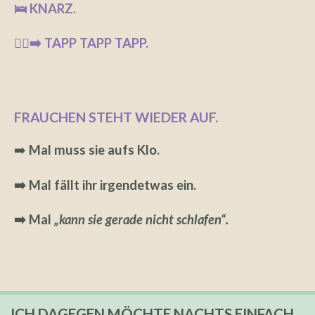
🛌 KNARZ.
🏃‍♂️‍➡️ TAPP TAPP TAPP.
FRAUCHEN STEHT WIEDER AUF.
➡️
Mal muss sie aufs Klo.
➡️ Mal fällt ihr irgendetwas ein.
➡️ Mal
„kann sie gerade nicht schlafen“.
ICH DAGEGEN MÖCHTE NACHTS EINFACH