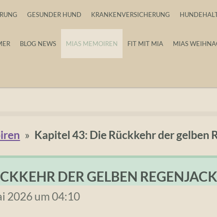
HRUNG
GESUNDER HUND
KRANKENVERSICHERUNG
HUNDEHAL
MER
BLOG NEWS
MIAS MEMOIREN
FIT MIT MIA
MIAS WEIHNA
iren
»
Kapitel 43: Die Rückkehr der gelben 
RÜCKKEHR DER GELBEN REGENJAC
ai 2026 um 04:10