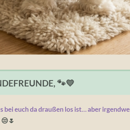
NDEFREUNDE, 🐾💛
as bei euch da draußen los ist…
aber irgendwe
😒🌷