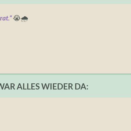
rat.“
😭🌧️
WAR ALLES WIEDER DA: