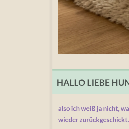
HALLO LIEBE HU
also ich weiß ja nicht, w
wieder zurückgeschickt.