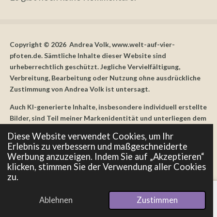
Copyright © 2026 Andrea Volk, www.welt-auf-vier-
pfoten.de. Sämtliche Inhalte dieser Website sind
urheberrechtlich geschützt. Jegliche Vervielfältigung,
Verbreitung, Bearbeitung oder Nutzung ohne ausdrückliche
Zustimmung von Andrea Volk ist untersagt.
Auch KI-generierte Inhalte, insbesondere individuell erstellte
Bilder, sind Teil meiner Markenidentität und unterliegen dem
Urheberrecht. Eine Nutzung, Vervielfältigung oder
Diese Website verwendet Cookies, um Ihr
Weiterverbreitung – auch in Teilen – ist ohne meine
Erlebnis zu verbessern und maßgeschneiderte
ausdrückliche Zustimmung untersagt.
Werbung anzuzeigen. Indem Sie auf „Akzeptieren“
klicken, stimmen Sie der Verwendung aller Cookies
All content on this website, including AI-generated visuals
zu.
created specifically for this site, is protected under copyright
law. Unauthorized use, reproduction or redistribution – even
Ablehnen
Zustimmen
partially – is strictly prohibited without prior written
E-Mail
Telefon
Pinterest
permission.